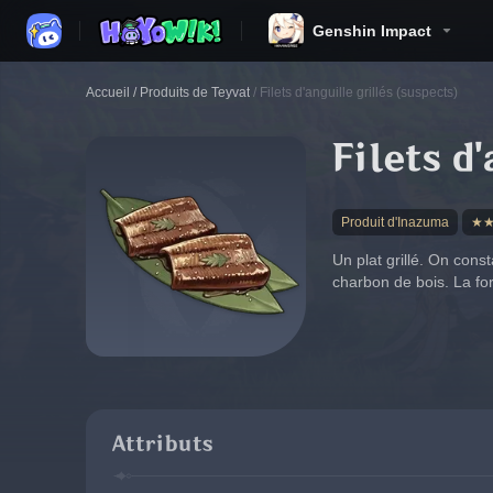
Genshin Impact
Accueil
/
Produits de Teyvat
/
Filets d'anguille grillés (suspects)
Filets d
Produit d'Inazuma
★
Un plat grillé. On cons
charbon de bois. La fo
Attributs