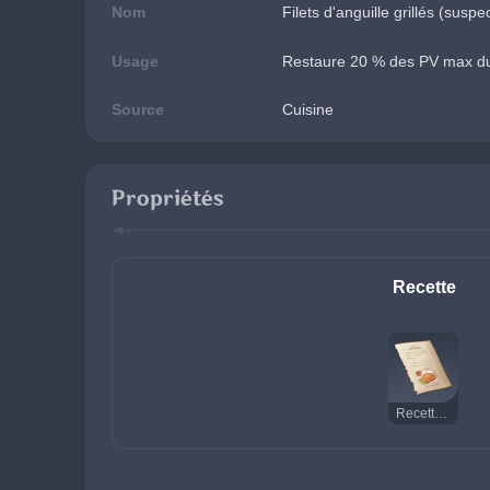
Nom
Filets d'anguille grillés (suspe
Usage
Restaure 20 % des PV max du
Source
Cuisine
Propriétés
Recette
Recette : Filets d'anguille grillés