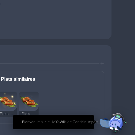
e
Plats similaires
Filets d'anguille grillés (délicieux)
Filets d'anguille grillés
🎉 Bienvenue sur le HoYoWiki de Genshin Impact