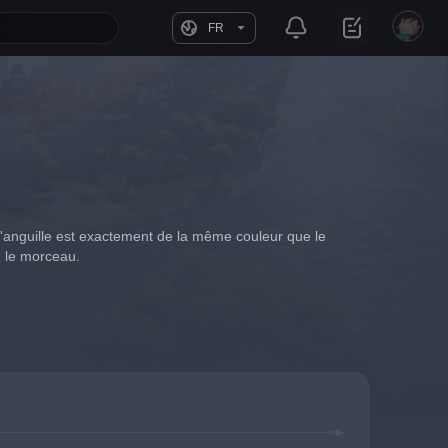
FR
e l'anguille est exactement de la même couleur que le 
z le morceau.