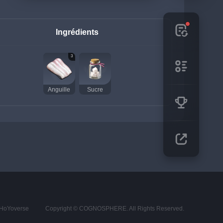
Ingrédients
3
Anguille
Sucre
s HoYoverse
Copyright © COGNOSPHERE. All Rights Reserved.