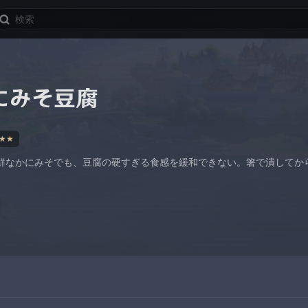
にみそ豆腐
★★
鮮なかにみそでも、豆腐の硬すぎる食感を緩和できない。箸で潰してか