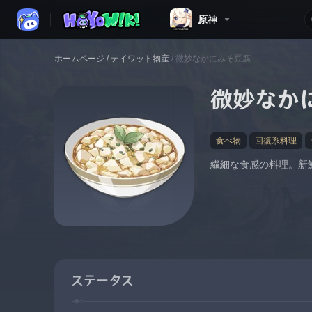
原神
ホームページ
/
テイワット物産
/
微妙なかにみそ豆腐
微妙なか
食べ物
回復系料理
繊細な食感の料理。新
ステータス