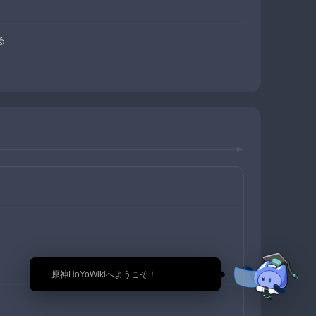
る
🎉 原神HoYoWikiへようこそ！