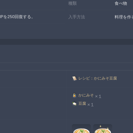
種類
食べ物
Pを250回復する。
入手方法
料理を作
レシピ：かにみそ豆腐
かにみそ
×１
豆腐
×１