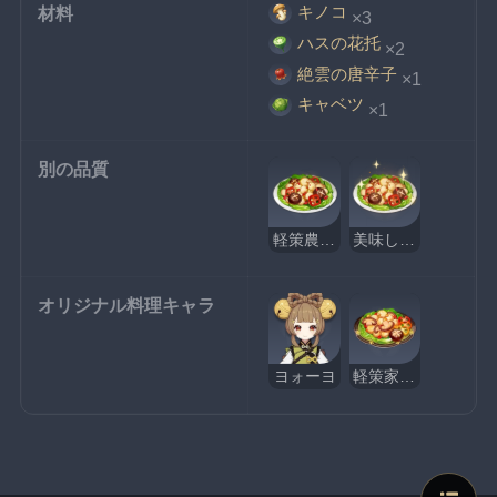
キノコ
材料
×3
ハスの花托
×2
絶雲の唐辛子
×1
キャベツ
×1
別の品質
軽策農家料理
美味しそうな軽策農家料理
オリジナル料理キャラ
ヨォーヨ
軽策家庭料理