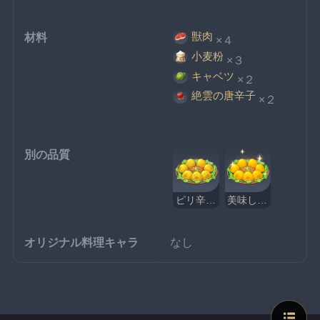
獣肉
材料
×４
小麦粉
×３
キャベツ
×２
絶雲の唐辛子
×２
別の品質
ピリ辛蒸し饅頭
美味しそうなピリ辛蒸し饅頭
オリジナル料理キャラ
なし