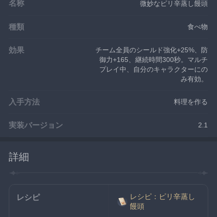
名称
微妙なピリ辛蒸し饅頭
種類
食べ物
効果
チーム全員のシールド強化+25%、防
御力+165、継続時間300秒。マルチ
プレイ中、自分のキャラクターにの
み有効。
入手方法
料理を作る
実装バージョン
2.1
詳細
レシピ：ピリ辛蒸し
レシピ
饅頭