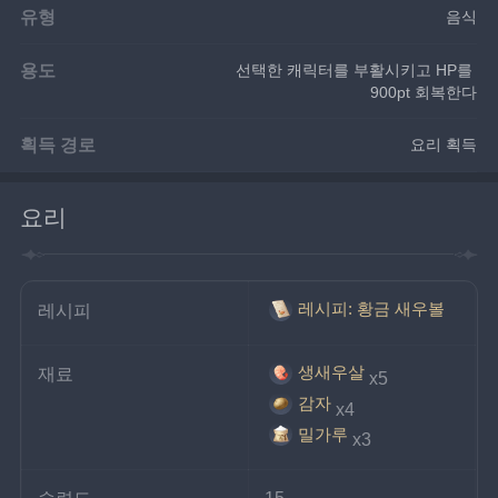
유형
음식
용도
선택한 캐릭터를 부활시키고 HP를 
900pt 회복한다
획득 경로
요리 획득
요리
레시피: 황금 새우볼
레시피
생새우살
재료
x5
감자
x4
밀가루
x3