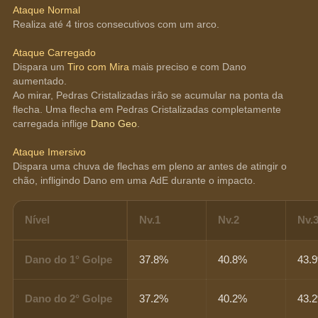
Ataque Normal
Realiza até 4 tiros consecutivos com um arco.
Ataque Carregado
Dispara um 
Tiro com Mira
 mais preciso e com Dano 
aumentado.
Ao mirar, Pedras Cristalizadas irão se acumular na ponta da 
flecha. Uma flecha em Pedras Cristalizadas completamente 
carregada inflige 
Dano Geo
.
Ataque Imersivo
Dispara uma chuva de flechas em pleno ar antes de atingir o 
chão, infligindo Dano em uma AdE durante o impacto.
Nível
Nv.1
Nv.2
Nv.
Dano do 1° Golpe
37.8%
40.8%
43.
Dano do 2° Golpe
37.2%
40.2%
43.