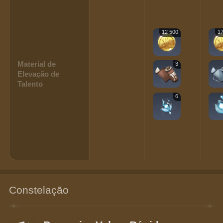
12 500
17
Material de
3
Elevação de
Talento
6
Constelação