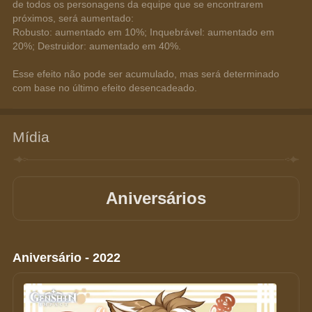
de todos os personagens da equipe que se encontrarem 
próximos, será aumentado: 
Robusto: aumentado em 10%; Inquebrável: aumentado em 
20%; Destruidor: aumentado em 40%.
Esse efeito não pode ser acumulado, mas será determinado 
com base no último efeito desencadeado.
Mídia
Aniversários
Aniversário - 2022