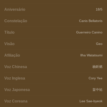
Aniversário
18/5
Constelação
Canis Bellatoris
Título
Guerreiro Canino
Visão
Geo
Afiliação
Ilha Watatsumi
Voz Chinesa
杨昕燃
Voz Inglesa
Cory Yee
Voz Japonesa
畠中祐
Voz Coreana
Lee Sae-byeok