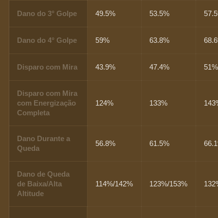
Dano do 3° Golpe
49.5%
53.5%
57.
Dano do 4° Golpe
59%
63.8%
68.
Disparo com Mira
43.9%
47.4%
51
Disparo com Mira
com Energização
124%
133%
143
Completa
Dano Durante a
56.8%
61.5%
66.
Queda
Dano de Queda
de Baixa/Alta
114%/142%
123%/153%
132
Altitude