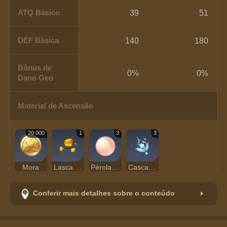
ATQ Básico
39
51
DEF Básica
140
180
Bônus de
0%
0%
Dano Geo
Material de Ascensão
20 000
1
3
3
Mora
Lasca de Topázio Prithiva
Pérola Sango
Casca Espectral
Conferir mais detalhes sobre o conteúdo