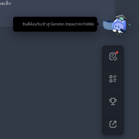
ดเล็ก
🎉 ยินดีต้อนรับเข้าสู่ Genshin Impact HoYoWiki