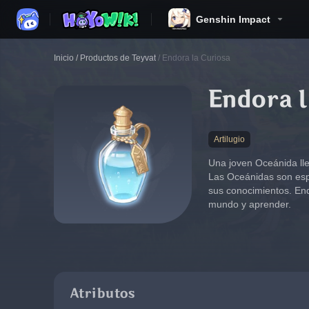
Genshin Impact
Inicio
/
Productos de Teyvat
/
Endora la Curiosa
Endora l
Artilugio
Una joven Oceánida lle
Las Oceánidas son espe
sus conocimientos. End
mundo y aprender.
Atributos