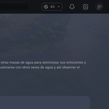
ES
n otras masas de agua para sincronizar sus emociones y 
sionarse con otros seres de agua y así observar el 