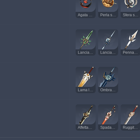
Agata di Rupenera
Perla solare
Sfera smeraldina
Lancia di giada primordiale
Lancia di mezzaluna
Pennacchio bianco
Lama litica
Ombracandida
Affettavette
Spada lunga di Rupenera
Ruggito del leone