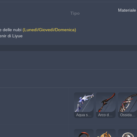
Materiale
Tipo
e delle nubi 
(Lunedì/Giovedì/Domenica)
enir di Liyue
Aqua simulacra
Arco da guerra di Rupenera
Ossidazione meschina