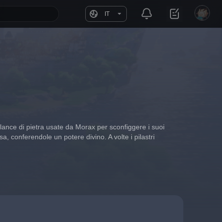
IT
 lance di pietra usate da Morax per sconfiggere i suoi 
sa, conferendole un potere divino. A volte i pilastri 