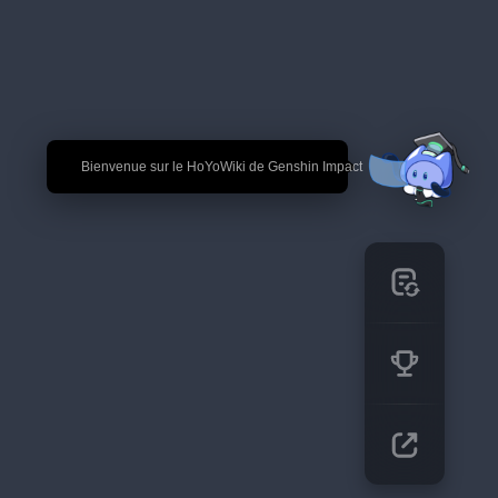
🎉 Bienvenue sur le HoYoWiki de Genshin Impact