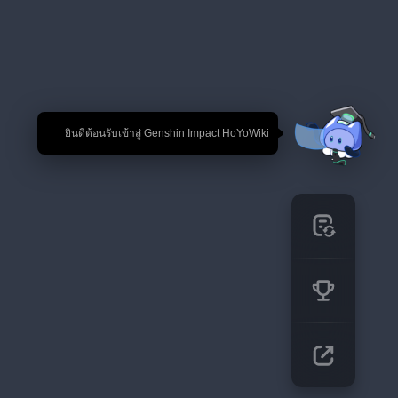
🎉 ยินดีต้อนรับเข้าสู่ Genshin Impact HoYoWiki