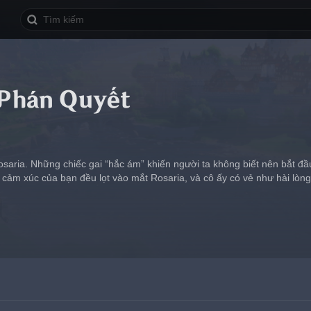
 Phán Quyết
saria. Những chiếc gai “hắc ám” khiến người ta không biết nên bắt đầ
i cảm xúc của bạn đều lọt vào mắt Rosaria, và cô ấy có vẻ như hài lòn