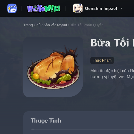
Genshin Impact
Trang Chủ
/
Sản vật Teyvat
/
Bữa Tối Phán Quyết
Bữa Tối
Thực Phẩm
Món ăn đặc biệt của Ro
hương vị tuyệt vời. Mọ
Thuộc Tính