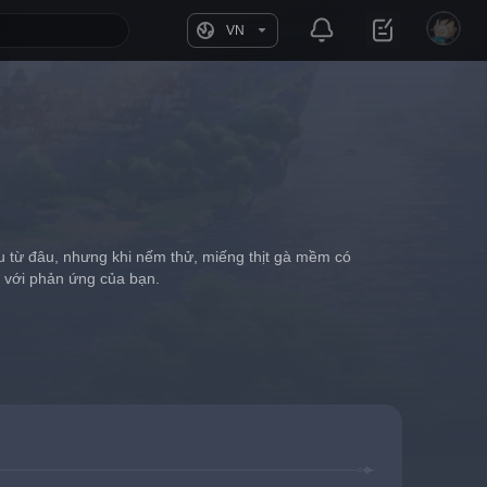
VN
u từ đâu, nhưng khi nếm thử, miếng thịt gà mềm có 
g với phản ứng của bạn.