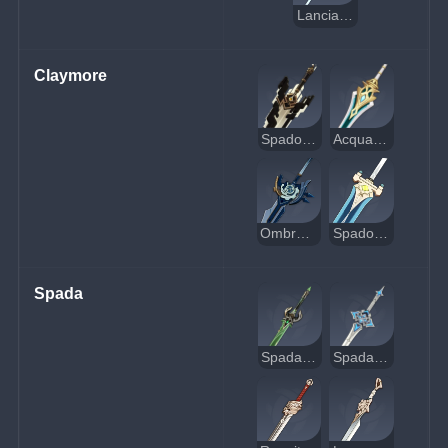
Lancia di mezzaluna
Claymore
Spadone grezzo
Acquamarina di Makhaira
Ombracandida
Spadone del Cavalcacieli
Spada
Spada di giada primordiale
Spada della discensione