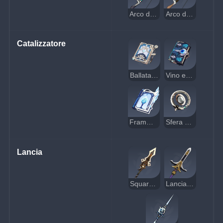
Arco da caccia per esperti
Arco da caccia
Catalizzatore
Ballata del blu sempiterno
Vino e musica
Frammenti sacrificali
Sfera smeraldina
Lancia
Squarciavortice
Lancia crociata di Kitain