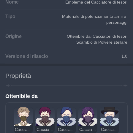
Nome
Emblema del Cacciatore di tesori
Tipo
Materiale di potenziamento armi e 
personaggi
Origine
Ottenibile dai Cacciatori di tesori
Scambio di Polvere stellare
Versione di rilascio
1.0
Proprietà
Ottenibile da
Cacciatore di tesori ricognitore
Cacciatore di tesori pozionista di Pyro
Cacciatore di tesori pozionista di Hydro
Cacciatore di tesori pozionista di Electro
Cacciatore di tesori pozionista di Cryo