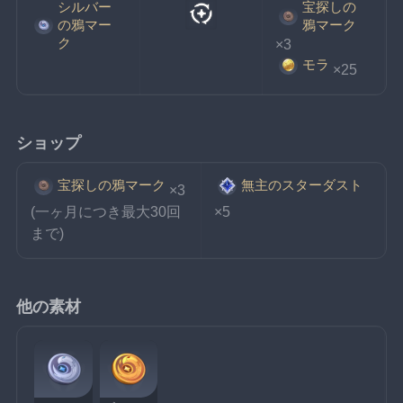
シルバー
宝探しの
の鴉マー
鴉マーク
ク
×3
モラ
×25
ショップ
宝探しの鴉マーク
無主のスターダスト
×3
(一ヶ月につき最大30回
×5
まで)
他の素材