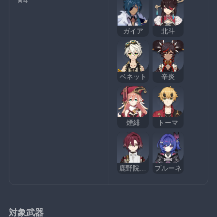
★4
ガイア
北斗
ベネット
辛炎
煙緋
トーマ
鹿野院平蔵
プルーネ
対象武器