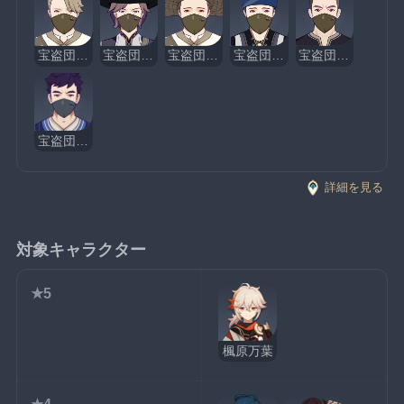
宝盗団・雑夫
宝盗団・弓使い
宝盗団・盗掘者
宝盗団・海の男児
宝盗団・拳術家
宝盗団・粉砕者
詳細を見る
対象キャラクター
★5
楓原万葉