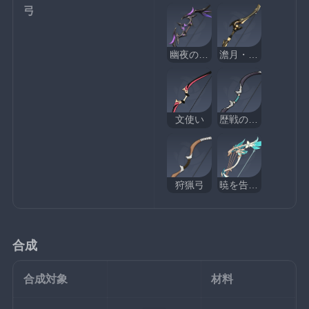
弓
幽夜のワルツ
澹月・試作
文使い
歴戦の狩猟弓
狩猟弓
暁を告げる歴史
合成
合成対象
材料