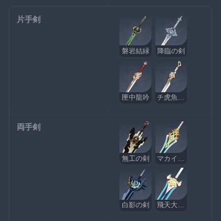
片手剣
磐岩結緑
降臨の剣
匣中龍吟
チ虎魚の刀
両手剣
無工の剣
マカイラの水色
白影の剣
飛天大御剣