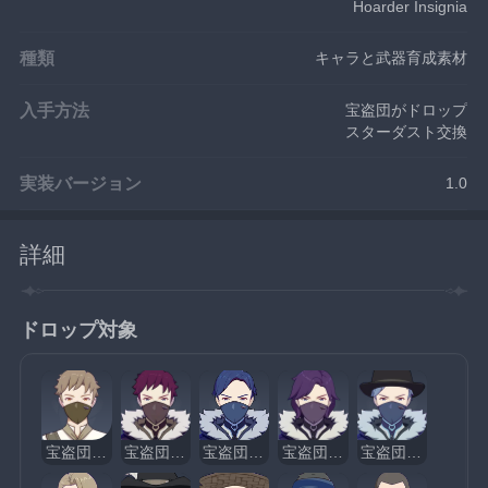
Hoarder Insignia
種類
キャラと武器育成素材
入手方法
宝盗団がドロップ
スターダスト交換
実装バージョン
1.0
詳細
ドロップ対象
宝盗団・斥候
宝盗団・炎の薬剤師
宝盗団・水の薬剤師
宝盗団・雷の薬剤師
宝盗団・氷の薬剤師