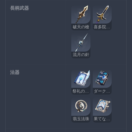
長柄武器
破天の槍
喜多院十文字槍
流月の針
法器
祭礼の断片
ダークアレイの酒と詩
翡玉法珠
果てなき紺碧の唄