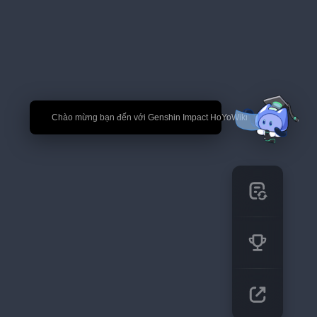
🎉 Chào mừng bạn đến với Genshin Impact HoYoWiki