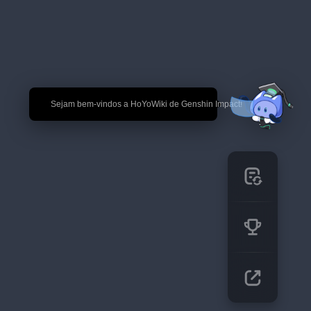
🎉 Sejam bem-vindos a HoYoWiki de Genshin Impact!