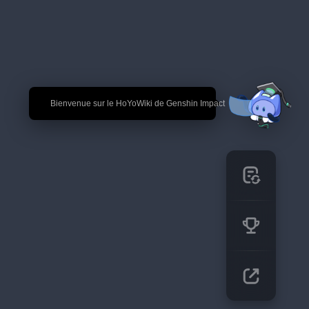
🎉 Bienvenue sur le HoYoWiki de Genshin Impact