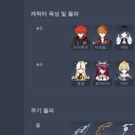
캐릭터 육성 및 돌파
★5
다이루크
타르탈리아
야란
★4
응광
로자리아
미카
무기 돌파
활