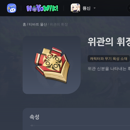
원신
홈
/
티바트 물산
/
위관의 휘장
위관의 휘
캐릭터와 무기 육성 소재
위관 신분을 나타내는 
속성