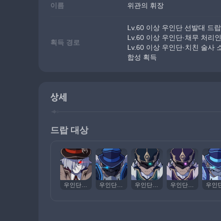
이름
위관의 휘장
Lv.60 이상 우인단 선발대 드랍
Lv.60 이상 우인단·채무 처리
획득 경로
Lv.60 이상 우인단·치친 술사
합성 획득
상세
드랍 대상
우인단 선발대·화승총 유격대
우인단 선발대·물총 중보병
우인단 선발대·풍권 돌격대
우인단 선발대·번개 해머 돌격대