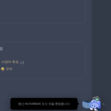
료
사관의 휘장
×3
모라
🎉 원신 HoYoWiki에 오신 것을 환영합니다