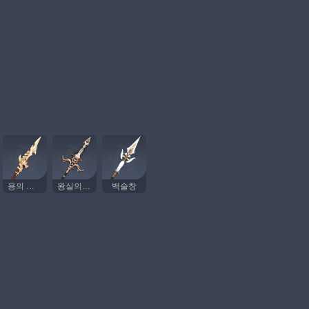
용의 척추
왕실의 장창
백술창