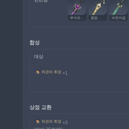
부식의 검
참암 프로토타입
비천어검
합성
대상
위관의 휘장
×1
상점 교환
위관의 휘장
×3