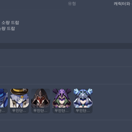
유형
캐릭터와 
인 소량 드랍
 소량 드랍
우인단 선발대·얼음총 중보병
우인단 선발대·바위 유격대
우인단·화염 채무 처리인
우인단·번개 치친 술사
우인단·얼음 치친 술사