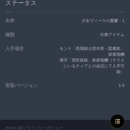
ステータス
名称
少女ヴィーラの憂鬱・1
種類
任務アイテム
入手場所
モンド「西風騎士団本部・図書館」
探索報酬
璃月「望舒旅館」探索報酬（テラス
にいるティアとの会話にて入手可
能）
実装バージョン
1.0
HoYoLABプライバシーポリシー