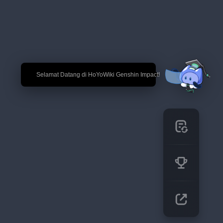
🎉 Selamat Datang di HoYoWiki Genshin Impact!