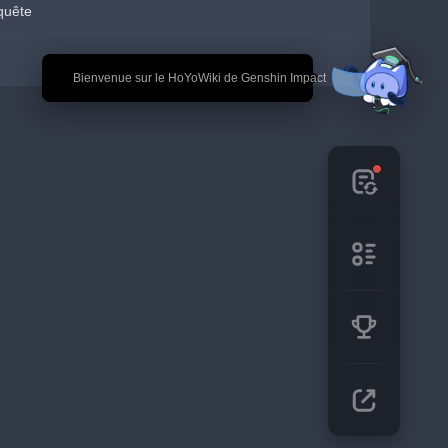
quête
🎉 Bienvenue sur le HoYoWiki de Genshin Impact