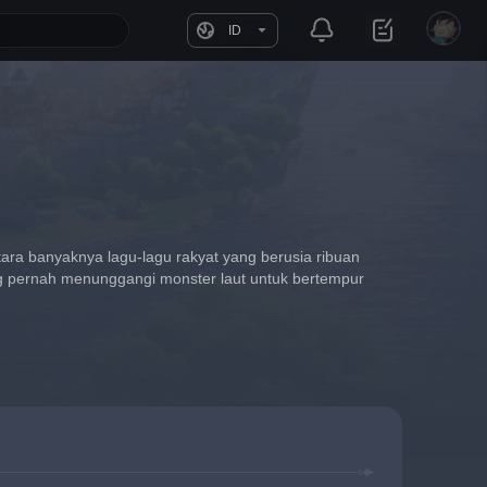
ID
ara banyaknya lagu-lagu rakyat yang berusia ribuan 
g pernah menunggangi monster laut untuk bertempur 