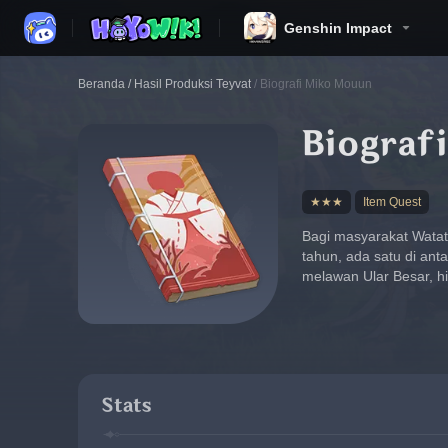
Genshin Impact
Beranda
/
Hasil Produksi Teyvat
/
Biografi Miko Mouun
Biograf
★★★
Item Quest
Bagi masyarakat Watats
tahun, ada satu di an
melawan Ular Besar, hi
Stats