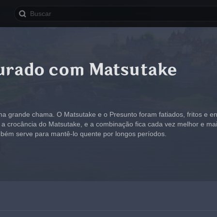
urado com Matsutake
ma grande chama. O Matsutake e o Presunto foram fatiados, fritos e e
 crocância do Matsutake, e a combinação fica cada vez melhor e mais 
mbém serve para mantê-lo quente por longos períodos.