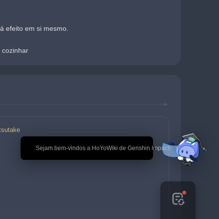
á efeito em si mesmo.
 cozinhar
tsutake
🎉 Sejam bem-vindos a HoYoWiki de Genshin Impact!