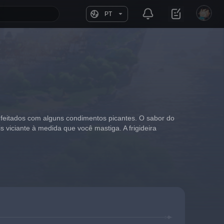
PT
nfeitados com alguns condimentos picantes. O sabor do 
viciante à medida que você mastiga. A frigideira 