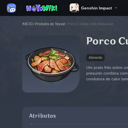
Genshin Impact
INÍCIO
/
Produtos de Teyvat
/
Porco Curado com Matsutake
Porco C
Alimento
Um prato frito sobre u
presunto combina com a
condutora de calor ta
Atributos