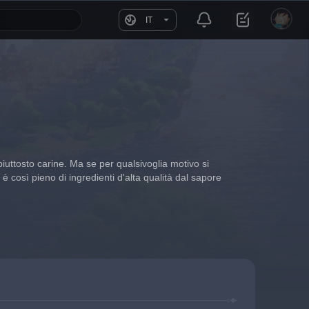
IT
piuttosto carine. Ma se per qualsivoglia motivo si 
 così pieno di ingredienti d'alta qualità dal sapore 