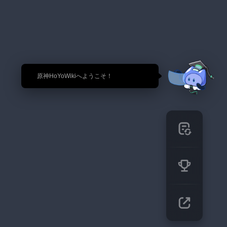
🎉 原神HoYoWikiへようこそ！