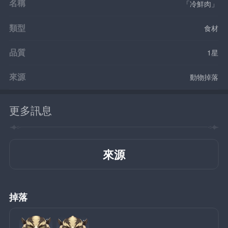
名稱
「冷鮮肉」
類型
食材
品質
1星
來源
動物掉落
更多訊息
來源
掉落