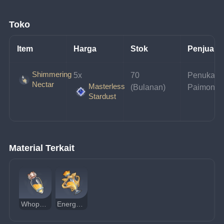
Toko
Item
Harga
Stok
Penjual
Shimmering
5x 
70 
Penukara
Nectar
Masterless
(Bulanan)
Paimon
Stardust
Material Terkait
Whopperflower Nectar
Energy Nectar