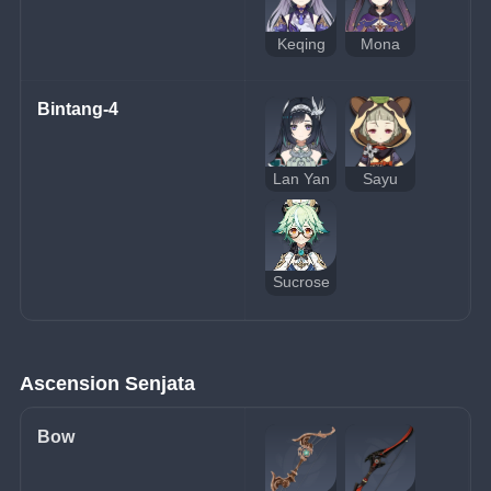
Keqing
Mona
Bintang-4
Lan Yan
Sayu
Sucrose
Ascension Senjata
Bow