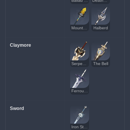
Ballad of the Fjords
Deathmatch
Mountain-Bracing Bolt
Halberd
Claymore
Serpent Spine
The Bell
Ferrous Shadow
Sword
Iron Sting