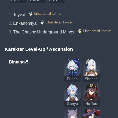
Pyro Whopperflower
Electro Whopperflower
Cryo Whopperflower
Lihat detail konten
Teyvat: 
Lihat detail konten
Enkanomiya: 
Lihat detail konten
The Chasm: Underground Mines: 
Karakter Level-Up / Ascension
Bintang-5
Furina
Shenhe
Ganyu
Hu Tao