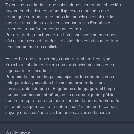
Tal vez se pueda decir que solo quienes tienen una obsesión 
rayana en el delirio estarían dispuestos a unirse a este 
grupo que se rebela ante todos los principios establecidos, 
pasar el resto de su vida dedicándose a sus Engaños y 
arder con tanta fuerza como una estrella.
Por otra parte, muchos de los Fatui son simplemente unos 
sádicos ansiosos de poder... Y estos dos estados no entran 
necesariamente en conflicto.
Es posible que la mujer cuyo nombre real era Rosalyne-
Kruzchka Lohefalter viviera una existencia más inocente e 
ingenua en el pasado.
Pero eso fue antes de que sus ojos se llenaran de llamas 
enloquecidas y sus días felices quedaran reducidos a 
cenizas; antes de que el Engaño helado apagara el fuego 
que consumía sus entrañas; antes de que el poder gélido 
que la protegía fuera destruido por la/el forastera/o eterna/o, 
sin ataduras pero con una determinación tan fuerte como la 
suya, y que causó que las llamas se avivaran de nuevo...
Atributos