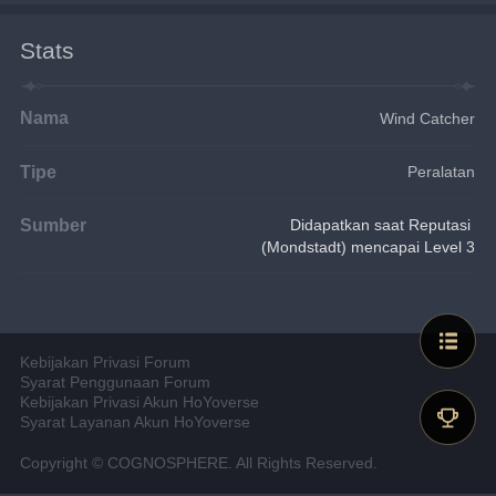
Stats
Nama
Wind Catcher
Tipe
Peralatan
Sumber
Didapatkan saat Reputasi 
(Mondstadt) mencapai Level 3
Kebijakan Privasi Forum
Syarat Penggunaan Forum
Kebijakan Privasi Akun HoYoverse
Syarat Layanan Akun HoYoverse
Copyright © COGNOSPHERE. All Rights Reserved.