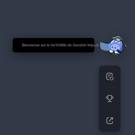
🎉 Bienvenue sur le HoYoWiki de Genshin Impact