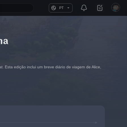
PT
ma
 Esta edição inclui um breve diário de viagem de Alice, 