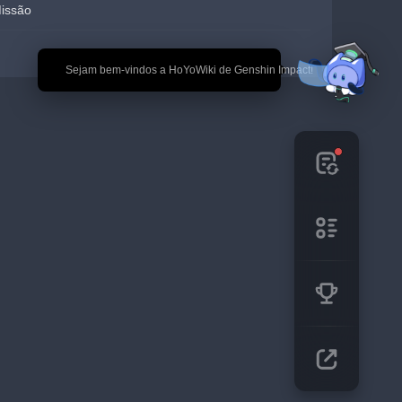
Missão
🎉 Sejam bem-vindos a HoYoWiki de Genshin Impact!