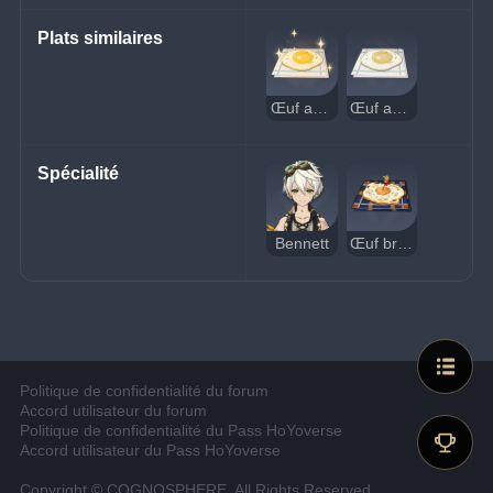
Plats similaires
Œuf au plat de Teyvat (délicieux)
Œuf au plat de Teyvat (suspect)
Spécialité
Bennett
Œuf brûlé de Teyvat
Politique de confidentialité du forum
Accord utilisateur du forum
Politique de confidentialité du Pass HoYoverse
Accord utilisateur du Pass HoYoverse
Copyright © COGNOSPHERE. All Rights Reserved.