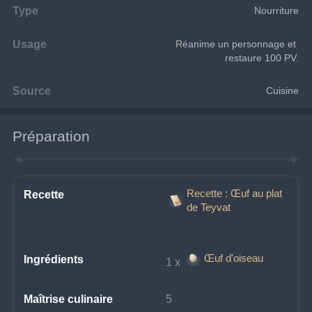
Type
Nourriture
Usage
Réanime un personnage et 
restaure 100 PV.
Source
Cuisine
Préparation
Recette : Œuf au plat
Recette
de Teyvat
Œuf d'oiseau
Ingrédients
1 x 
Maîtrise culinaire
5