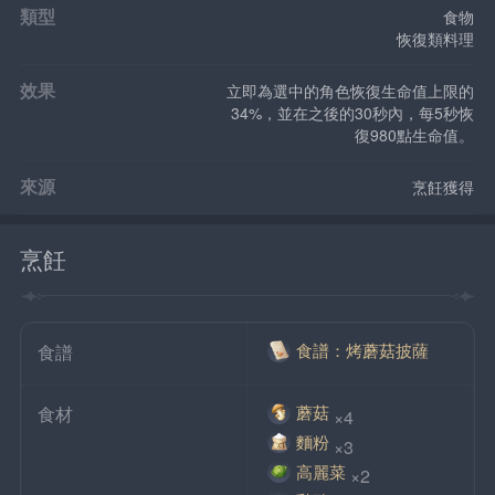
類型
食物
恢復類料理
效果
立即為選中的角色恢復生命值上限的
34%，並在之後的30秒內，每5秒恢
復980點生命值。
來源
烹飪獲得
烹飪
食譜：烤蘑菇披薩
食譜
蘑菇
食材
×4
麵粉
×3
高麗菜
×2