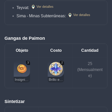
Ver detalles
Teyvat: 
Ver detalles
Sima - Minas Subterráneas: 
Gangas de Paimon
Objeto
Costo
Cantidad
3
2
25
(Mensualment
e)
Insignia de cuervo dorada
Brillo estelar sin dueño
Sintetizar