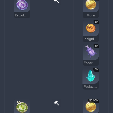
Brújula buscatesoros Electro
Mora
10
Insignia de cuervo dorada
30
Escaradiablo
50
Pedazo de cristal
50.000