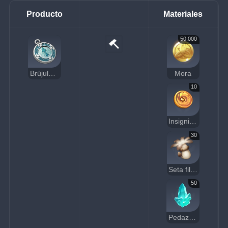
Producto
Materiales
50.000
Brújula buscatesoros Anemo
Mora
10
Insignia de cuervo dorada
30
Seta filanemo
50
Pedazo de cristal