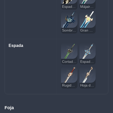
Espada de la Desidia
Májaira Aguamarina
Sombra Blanca
Gran Espada Surcacielos
Espada
Cortador de Jade Primordial
Espada del Descenso
Rugido del León
Hoja de Filetear
Foja