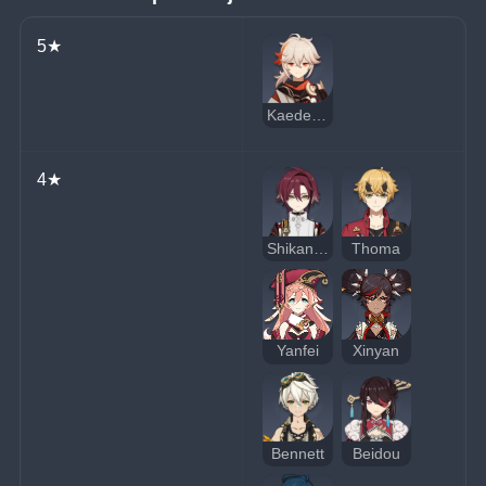
5★
Kaedehara Kazuha
4★
Shikanoin Heizou
Thoma
Yanfei
Xinyan
Bennett
Beidou