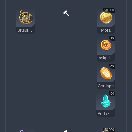
50.000
Brújula buscatesoros Geo
Mora
10
Insignia de cuervo dorada
30
Cor lapis
50
Pedazo de cristal
50.000