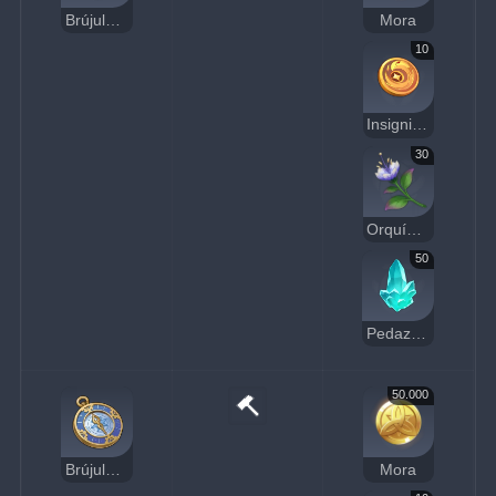
Brújula buscatesoros Dendro
Mora
10
Insignia de cuervo dorada
30
Orquídea padishá
50
Pedazo de cristal
50.000
Brújula buscatesoros Hydro
Mora