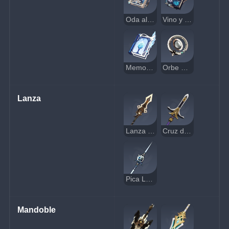
Oda al Vasto Azul
Vino y Poesía
Memorias de Sacrificios
Orbe Esmeralda
Lanza
Lanza Perforanubes
Cruz de Kitain
Pica Luna Creciente
Mandoble