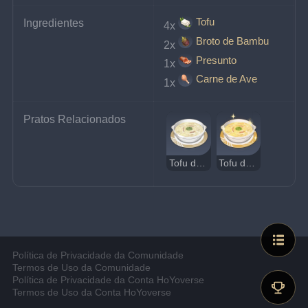
Tofu
Ingredientes
4x
Broto de Bambu
2x
Presunto
1x
Carne de Ave
1x
Pratos Relacionados
Tofu de Oncidium Estranho
Tofu de Oncidium Delicioso
Política de Privacidade da Comunidade
Termos de Uso da Comunidade
Política de Privacidade da Conta HoYoverse
Termos de Uso da Conta HoYoverse