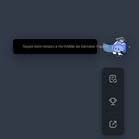
🎉 Sejam bem-vindos a HoYoWiki de Genshin Impact!