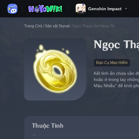
Genshin Impact
Trang Chủ
/
Sản vật Teyvat
/
Ngọc Thạch Âm Vang 70
Ngọc Th
Đạo Cụ Mạo Hiểm
Kết tinh ẩn chứa vần đ
hoặc ở trong tay nhữn
Mậu Nhiễu" để khôi phụ
Thuộc Tính