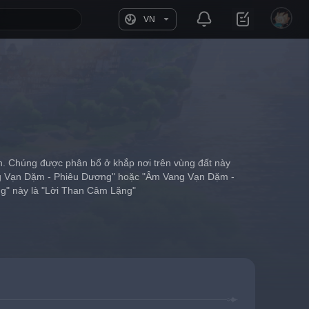
VN
nh. Chúng được phân bổ ở khắp nơi trên vùng đất này 
ng Vạn Dặm - Phiêu Dương" hoặc "Âm Vang Vạn Dặm - 
ng" này là "Lời Than Câm Lặng"