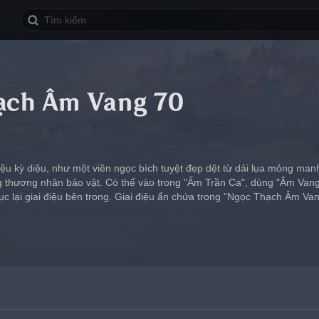
ạch Âm Vang 70
iệu kỳ diệu, như một viên ngọc bích tuyệt đẹp dệt từ dải lụa mỏng ma
g thương nhân bảo vật. Có thể vào trong "Ấm Trần Ca", dùng "Âm Va
c lại giai điệu bên trong. Giai điệu ẩn chứa trong "Ngọc Thạch Âm Va