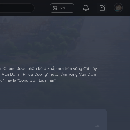
VN
nh. Chúng được phân bổ ở khắp nơi trên vùng đất này 
ng Vạn Dặm - Phiêu Dương" hoặc "Âm Vang Vạn Dặm - 
ang" này là "Sóng Gợn Lăn Tăn"