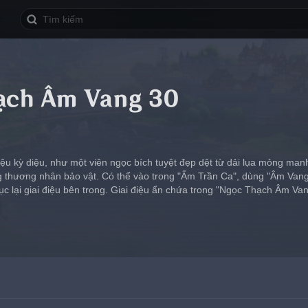
ạch Âm Vang 30
iệu kỳ diệu, như một viên ngọc bích tuyệt đẹp dệt từ dải lụa mỏng ma
g thương nhân bảo vật. Có thể vào trong "Ấm Trần Ca", dùng "Âm Va
c lại giai điệu bên trong. Giai điệu ẩn chứa trong "Ngọc Thạch Âm V