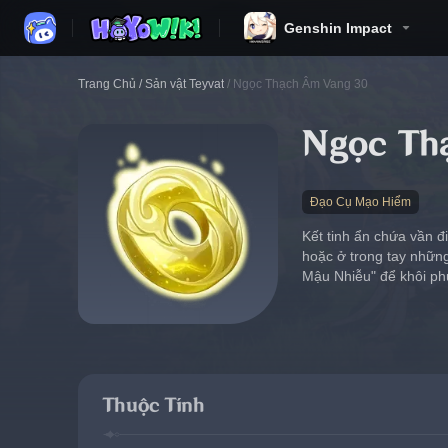
Genshin Impact
Trang Chủ
/
Sản vật Teyvat
/
Ngọc Thạch Âm Vang 30
Ngọc Th
Đạo Cụ Mạo Hiểm
Kết tinh ẩn chứa vần đ
hoặc ở trong tay nhữn
Mậu Nhiễu" để khôi phụ
Thuộc Tính