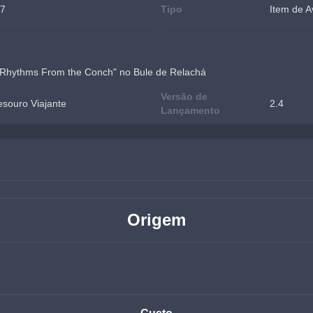
37
Tipo
Item de A
 "Rhythms From the Conch" no Bule de Relachá
Versão de
esouro Viajante
2.4
Lançamento
Origem