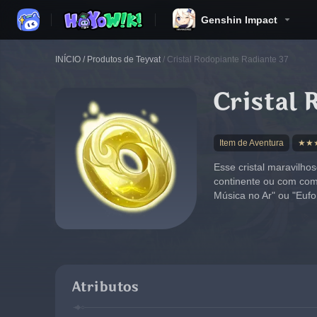
Genshin Impact
INÍCIO
/
Produtos de Teyvat
/
Cristal Rodopiante Radiante 37
Cristal 
Item de Aventura
★★
Esse cristal maravilho
continente ou com come
Música no Ar" ou "Eufo
Atributos