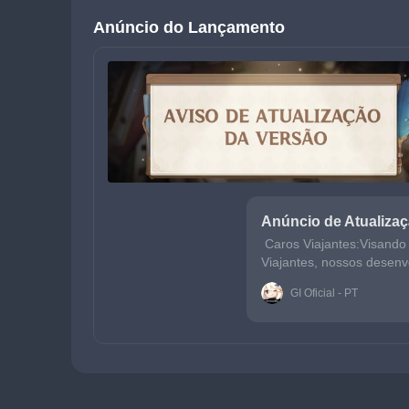
Anúncio do Lançamento
Anúncio de Atualizaç
Caros Viajantes:Visando 
Viajantes, nossos desen
e após sua conclusão, o 
GI Oficial - PT