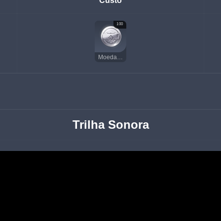
Custo
100
Moeda do Paraíso
Trilha Sonora