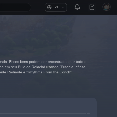
PT
cada. Esses itens podem ser encontrados por todo o 
da em seu Bule de Relachá usando "Eufonia Infinita: 
piante Radiante é "Rhythms From the Conch".