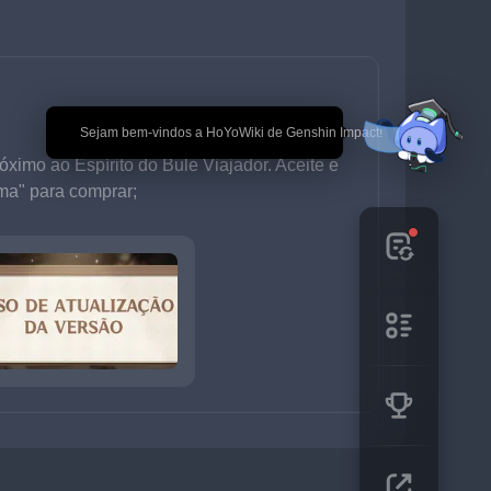
🎉 Sejam bem-vindos a HoYoWiki de Genshin Impact!
ximo ao Espírito do Bule Viajador. Aceite e 
ma" para comprar;