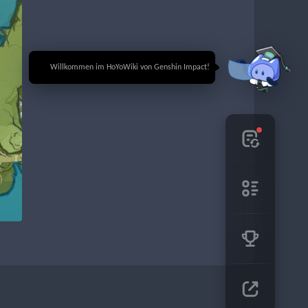
🎉 Willkommen im HoYoWiki von Genshin Impact!