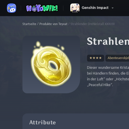
Genshin Impact
Startseite
/
Produkte von Teyvat
/
Strahlender Drehkristall XXXVIII
Strahle
★★★★
Abenteuerobje
Dieser wundersame Kristal
bei Händlern finden, die E
in der Luft“ oder „Höchst
„Peaceful Hike“.
Attribute