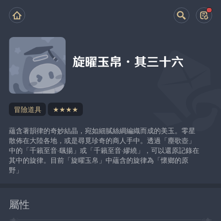
旋曜玉帛·其三十六
冒險道具
★★★★
蘊含著韻律的奇妙結晶，宛如細膩絲綢編織而成的美玉。零星
散佈在大陸各地，或是尋覓珍奇的商人手中。透過「塵歌壺」
中的「千籟至音·颻揚」或「千籟至音·繆繞」，可以還原記錄在
其中的旋律。目前「旋曜玉帛」中蘊含的旋律為「懷鄉的原
野」
屬性