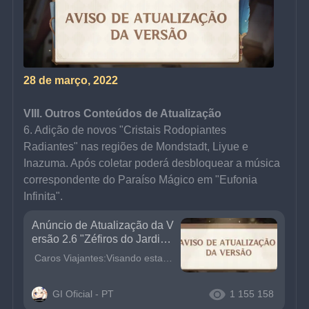
28 de março, 2022
VIII. Outros Conteúdos de Atualização
6. Adição de novos "Cristais Rodopiantes 
Radiantes" nas regiões de Mondstadt, Liyue e 
Inazuma. Após coletar poderá desbloquear a música 
correspondente do Paraíso Mágico em "Eufonia 
Infinita".
Anúncio de Atualização da V
ersão 2.6 "Zéfiros do Jardim
Violeta"
Caros Viajantes:Visando estar sempre oferecendo a melhor experiência de jogo para os Viajantes, nossos desenvolvedores estarão realizando uma manutenção de atualizações e após sua conclusão, o jogo s
GI Oficial - PT
1 155 158