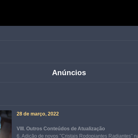
Anúncios
28 de março, 2022
VIII. Outros Conteúdos de Atualização
6. Adição de novos "Cristais Rodopiantes Radiantes" n