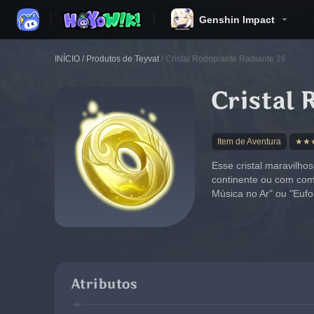
Genshin Impact
INÍCIO
/
Produtos de Teyvat
/
Cristal Rodopiante Radiante 26
Cristal 
Item de Aventura
★★
Esse cristal maravilho
continente ou com come
Música no Ar" ou "Eufon
Atributos