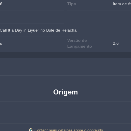
26
Tipo
Item de A
Call It a Day in Liyue" no Bule de Relachá
Versão de
ns
2.6
Lançamento
Origem
Conferir mais detalhes sobre o conteúdo