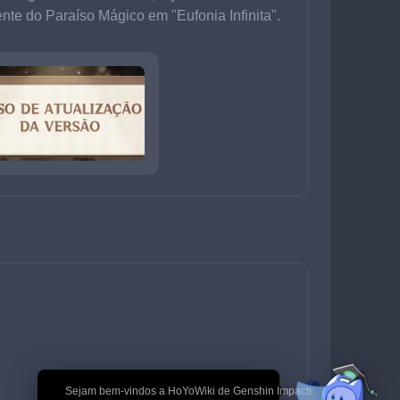
te do Paraíso Mágico em "Eufonia Infinita".
🎉 Sejam bem-vindos a HoYoWiki de Genshin Impact!