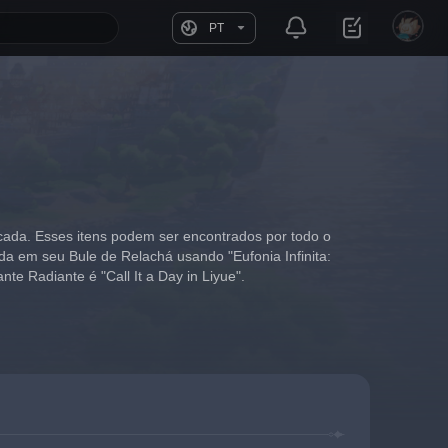
PT
cada. Esses itens podem ser encontrados por todo o 
da em seu Bule de Relachá usando "Eufonia Infinita: 
nte Radiante é "Call It a Day in Liyue".