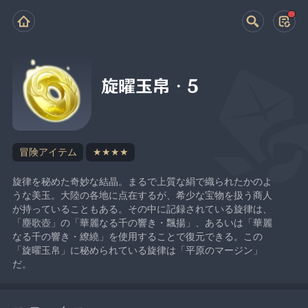
旋曜玉帛・5
冒険アイテム
★★★★
旋律を秘めた奇妙な結晶。まるで上質な絹で織られたかのよ
うな美玉。大陸の各地に点在するが、希少な宝物を扱う商人
が持っていることもある。その中に記録されている旋律は、
「塵歌壺」の「華麗なる千の響き・飄揚」、あるいは「華麗
なる千の響き・繚繞」を使用することで復元できる。この
「旋曜玉帛」に秘められている旋律は「平原のマージン」
だ。