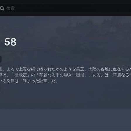
58
晶。まるで上質な絹で織られたかのような美玉。大陸の各地に点在する
律は、「塵歌壺」の「華麗なる千の響き・飄揚」、あるいは「華麗なる
いる旋律は「静まった証言」だ。