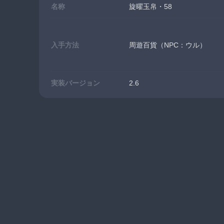
名称
旋曜玉帛・58
入手方法
周遊百貨（NPC：ウル）
実装バージョン
2.6