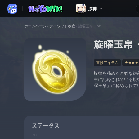
原神
ホームページ
/
テイワット物産
/
旋曜玉帛・58
旋曜玉帛・
冒険アイテム
★★★★
旋律を秘めた奇妙な結
中に記録されている旋
曜玉帛」に秘められて
ステータス