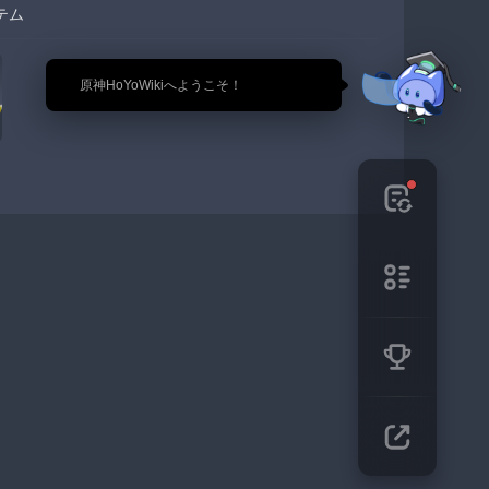
テム
🎉 原神HoYoWikiへようこそ！