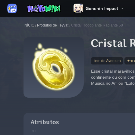
Genshin Impact
INÍCIO
/
Produtos de Teyvat
/
Cristal Rodopiante Radiante 58
Cristal 
Item de Aventura
★★
Esse cristal maravilho
continente ou com come
Música no Ar" ou "Eufon
Atributos