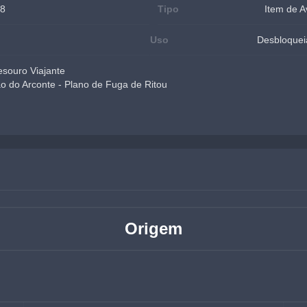
58
Tipo
Item de A
Uso
Desbloqueia
esouro Viajante
o do Arconte - Plano de Fuga de Ritou
Origem