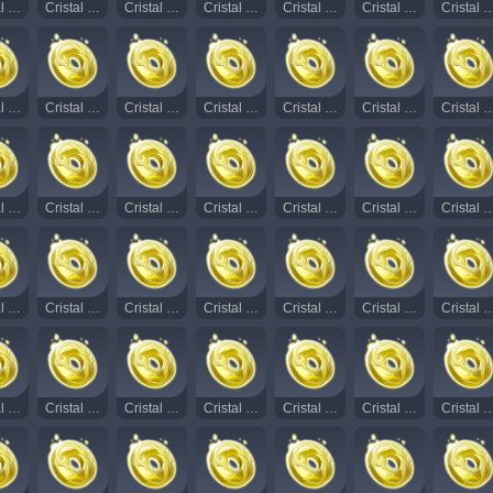
Cristal Rodopiante Radiante 20
Cristal Rodopiante Radiante 21
Cristal Rodopiante Radiante 22
Cristal Rodopiante Radiante 23
Cristal Rodopiante Radiante 24
Cristal Rodopiante Radiante 25
Cristal Rodopiante Rad
Cristal Rodopiante Radiante 35
Cristal Rodopiante Radiante 36
Cristal Rodopiante Radiante 37
Cristal Rodopiante Radiante 38
Cristal Rodopiante Radiante 39
Cristal Rodopiante Radiante 40
Cristal Rodopiante Rad
Cristal Rodopiante Radiante 50
Cristal Rodopiante Radiante 51
Cristal Rodopiante Radiante 52
Cristal Rodopiante Radiante 53
Cristal Rodopiante Radiante 54
Cristal Rodopiante Radiante 55
Cristal Rodopiante Rad
Cristal Rodopiante Radiante 66
Cristal Rodopiante Radiante 67
Cristal Rodopiante Radiante 68
Cristal Rodopiante Radiante 69
Cristal Rodopiante Radiante 70
Cristal Rodopiante Radiante 71
Cristal Rodopiante Rad
Cristal Rodopiante Radiante 81
Cristal Rodopiante Radiante 82
Cristal Rodopiante Radiante 83
Cristal Rodopiante Radiante 84
Cristal Rodopiante Radiante 85
Cristal Rodopiante Radiante 86
Cristal Rodopiante Rad