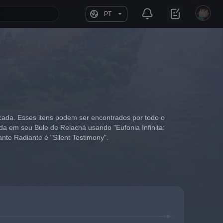
PT
cada. Esses itens podem ser encontrados por todo o 
da em seu Bule de Relachá usando "Eufonia Infinita: 
ante Radiante é "Silent Testimony".