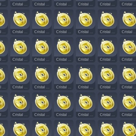
Cristal Rodopiante Radiante 96
Cristal Rodopiante Radiante 97
Cristal Rodopiante Radiante 98
Cristal Rodopiante Radiante 99
Cristal Rodopiante Radiante 100
Cristal Rodopiante Radiante 101
Cristal Rodopiante Radi
Cristal Rodopiante Radiante 111
Cristal Rodopiante Radiante 112
Cristal Rodopiante Radiante 113
Cristal Rodopiante Radiante 114
Cristal Rodopiante Radiante 115
Cristal Rodopiante Radiante 116
Cristal Rodopiante Radi
Cristal Rodopiante Radiante 126
Cristal Rodopiante Radiante 127
Cristal Rodopiante Radiante 128
Cristal Rodopiante Radiante 129
Cristal Rodopiante Radiante 130
Cristal Rodopiante Radiante 131
Cristal Rodopiante Radi
Cristal Rodopiante Radiante 141
Cristal Rodopiante Radiante 142
Cristal Rodopiante Radiante 143
Cristal Rodopiante Radiante 144
Cristal Rodopiante Radiante 145
Cristal Rodopiante Radiante 146
Cristal Rodopiante Radi
Cristal Rodopiante Radiante 156
Cristal Rodopiante Radiante "The Long Way Home: Part I"
Cristal Rodopiante Radiante "The Long Way Home: II"
Cristal Rodopiante Radiante 157
Cristal Rodopiante Radiante 158
Cristal Rodopiante Radiante 159
Cristal Rodopiante Radi