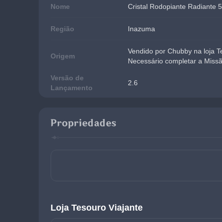
Nome
Cristal Rodopiante Radiante 
Região
Inazuma
Vendido por Chubby na loja T
Origem
Necessário completar a Missã
Versão de
2.6
Lançamento
Propriedades
Loja Tesouro Viajante