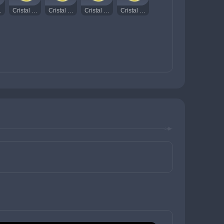
ante 175
Cristal Rodopiante Radiante 176
Cristal Rodopiante Radiante 177
Cristal Rodopiante Radiante 178
Cristal Rodopiante Radiante 179