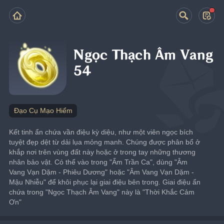
Ngọc Thạch Âm Vang
54
Đạo Cụ Mạo Hiểm
Kết tinh ẩn chứa vần điệu kỳ diệu, như một viên ngọc bích 
tuyệt đẹp dệt từ dải lụa mỏng manh. Chúng được phân bổ ở 
khắp nơi trên vùng đất này hoặc ở trong tay những thương 
nhân bảo vật. Có thể vào trong "Ấm Trần Ca", dùng "Âm 
Vang Vạn Dặm - Phiêu Dương" hoặc "Âm Vang Vạn Dặm - 
Mậu Nhiễu" để khôi phục lại giai điệu bên trong. Giai điệu ẩn 
chứa trong "Ngọc Thạch Âm Vang" này là "Thời Khắc Cảm 
Ơn"