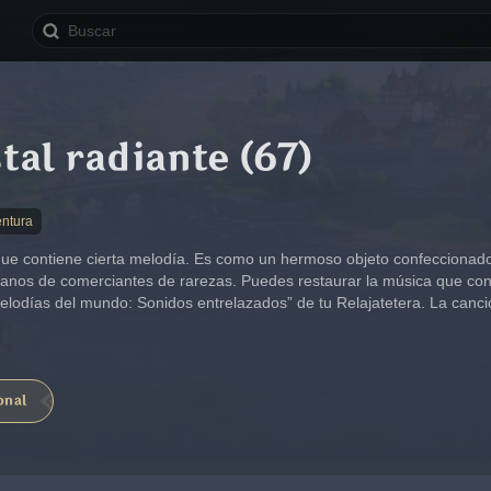
tal radiante (67)
entura
 que contiene cierta melodía. Es como un hermoso objeto confeccionado
manos de comerciantes de rarezas. Puedes restaurar la música que co
Melodías del mundo: Sonidos entrelazados” de tu Relajatetera. La canció
onal