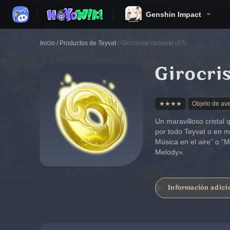
Genshin Impact
Inicio
/
Productos de Teyvat
/
Girocristal radiante (67)
Girocris
★★★★
Objeto de av
Un maravilloso cristal
por todo Teyvat o en 
Música en el aire” o “
Melody».
Información adici