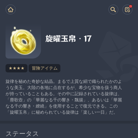
旋曜玉帛・17
★★★★
冒険アイテム
旋律を秘めた奇妙な結晶。まるで上質な絹で織られたかのよ
うな美玉。大陸の各地に点在するが、希少な宝物を扱う商人
が持っていることもある。その中に記録されている旋律は、
「塵歌壺」の「華麗なる千の響き・飄揚」、あるいは「華麗
なる千の響き・繚繞」を使用することで復元できる。この
「旋曜玉帛」に秘められている旋律は「楽しい一日」だ。
ステータス