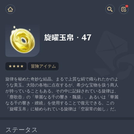
旋曜玉帛・47
★★★★
冒険アイテム
旋律を秘めた奇妙な結晶。まるで上質な絹で織られたかのよ
うな美玉。大陸の各地に点在するが、希少な宝物を扱う商人
が持っていることもある。その中に記録されている旋律は、
「塵歌壺」の「華麗なる千の響き・飄揚」、あるいは「華麗
なる千の響き・繚繞」を使用することで復元できる。この
「旋曜玉帛」に秘められている旋律は「空寂常の如し」だ。
ステータス