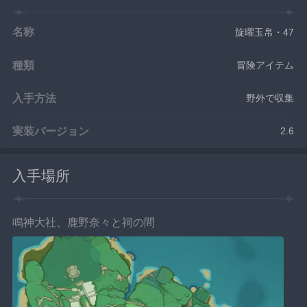
名称
旋曜玉帛・47
種類
冒険アイテム
入手方法
野外で収集
実装バージョン
2.6
入手場所
鳴神大社、鹿野奈々と祠の間